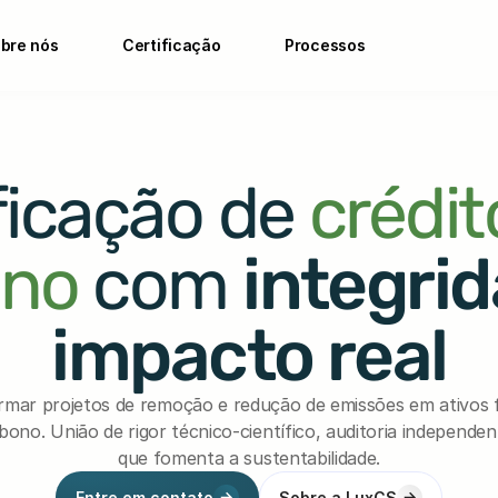
bre nós
Certificação
Processos
ficação de 
crédit
ono
com
integrid
impacto real
ar projetos de remoção e redução de emissões em ativos fi
ono. União de rigor técnico-científico, auditoria independen
que fomenta a sustentabilidade.
Entre em contato
Sobre a LuxCS